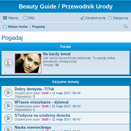
Beauty Guide / Przewodnik Urody
Więcej…
FAQ
Zarejestruj się
Zaloguj się
Wykaz forów
Pogadaj
zu
Pogadaj
kaj
Forum
Na każdy temat
Jak sama nazwa forum wskazuje. Tu panuje pełna
dowolność tematyczna!
Tematy:
56
Aktywne tematy
Dobry dentysta -?l?sk
Ostatni post autor:
Sulli
«
11 maja 2017, 06:44
Odpowiedzi:
3
W?asne mieszkanie - dylemat
Ostatni post autor:
Sulli
«
11 maja 2017, 06:43
Odpowiedzi:
1
S?odycze na urodziny dziecka
Ostatni post autor:
Sulli
«
11 maja 2017, 06:42
Nauka niemieckiego