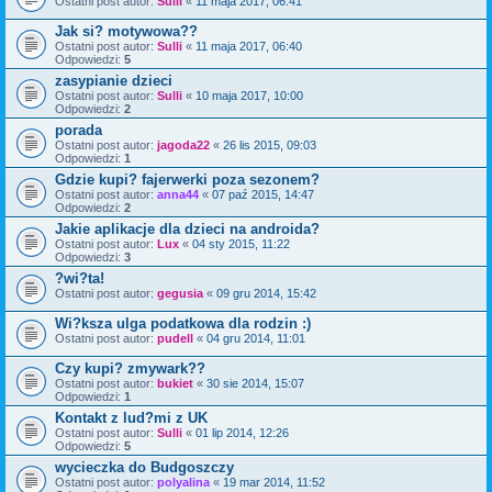
Ostatni post autor:
Sulli
«
11 maja 2017, 06:41
Jak si? motywowa??
Ostatni post autor:
Sulli
«
11 maja 2017, 06:40
Odpowiedzi:
5
zasypianie dzieci
Ostatni post autor:
Sulli
«
10 maja 2017, 10:00
Odpowiedzi:
2
porada
Ostatni post autor:
jagoda22
«
26 lis 2015, 09:03
Odpowiedzi:
1
Gdzie kupi? fajerwerki poza sezonem?
Ostatni post autor:
anna44
«
07 paź 2015, 14:47
Odpowiedzi:
2
Jakie aplikacje dla dzieci na androida?
Ostatni post autor:
Lux
«
04 sty 2015, 11:22
Odpowiedzi:
3
?wi?ta!
Ostatni post autor:
gegusia
«
09 gru 2014, 15:42
Wi?ksza ulga podatkowa dla rodzin :)
Ostatni post autor:
pudell
«
04 gru 2014, 11:01
Czy kupi? zmywark??
Ostatni post autor:
bukiet
«
30 sie 2014, 15:07
Odpowiedzi:
1
Kontakt z lud?mi z UK
Ostatni post autor:
Sulli
«
01 lip 2014, 12:26
Odpowiedzi:
5
wycieczka do Budgoszczy
Ostatni post autor:
polyalina
«
19 mar 2014, 11:52