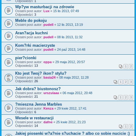
Odpowiedzi:
1
Wp?yw masturbacji na zdrowie
Ostatni post autor:
Lux
«
15 lis 2013, 07:49
Odpowiedzi:
3
Meble do pokoju
Ostatni post autor:
pudell
«
12 lis 2013, 13:19
Aran?acja kuchni
Ostatni post autor:
pudell
«
08 lis 2013, 11:32
Kom?rki macierzyste
Ostatni post autor:
pudell
«
24 paź 2013, 14:48
pier?cionki
Ostatni post autor:
oppa
«
29 maja 2012, 20:57
Odpowiedzi:
13
1
2
Kto jest Twoj? ikon? stylu?
Ostatni post autor:
basia24
«
08 maja 2012, 11:28
Odpowiedzi:
26
1
2
3
Jak dobra? biustonosz?
Ostatni post autor:
urszulaaa
«
06 maja 2012, 20:48
Odpowiedzi:
21
1
2
3
?mieszna Jenna Marbles
Ostatni post autor:
Kenza
«
29 kwie 2012, 17:41
Odpowiedzi:
6
Wesele w restauracji
Ostatni post autor:
dafne
«
25 kwie 2012, 21:23
Odpowiedzi:
14
1
2
Jakiej piosenki w?a?nie s?uchacie ? albo co sobie nucicie :)