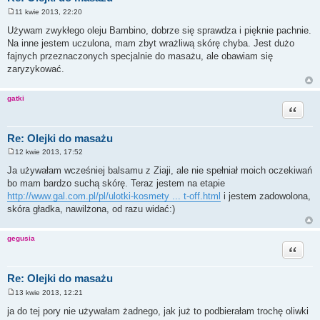
11 kwie 2013, 22:20
P
o
Używam zwykłego oleju Bambino, dobrze się sprawdza i pięknie pachnie.
s
Na inne jestem uczulona, mam zbyt wrażliwą skórę chyba. Jest dużo
t
fajnych przeznaczonych specjalnie do masażu, ale obawiam się
zaryzykować.
gatki
Cytuj
Re: Olejki do masażu
12 kwie 2013, 17:52
P
o
Ja używałam wcześniej balsamu z Ziaji, ale nie spełniał moich oczekiwań
s
bo mam bardzo suchą skórę. Teraz jestem na etapie
t
http://www.gal.com.pl/pl/ulotki-kosmety ... t-off.html
i jestem zadowolona,
skóra gładka, nawilżona, od razu widać:)
gegusia
Cytuj
Re: Olejki do masażu
13 kwie 2013, 12:21
P
o
ja do tej pory nie używałam żadnego, jak już to podbierałam trochę oliwki
s