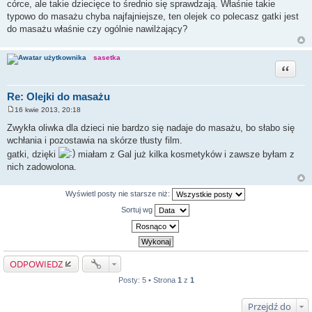
córce, ale takie dziecięce to średnio się sprawdzają. Właśnie takie
t
typowo do masażu chyba najfajniejsze, ten olejek co polecasz gatki jest
do masażu właśnie czy ogólnie nawilżający?
sasetka
Cytuj
Re: Olejki do masażu
16 kwie 2013, 20:18
P
o
Zwykła oliwka dla dzieci nie bardzo się nadaje do masażu, bo słabo się
s
wchłania i pozostawia na skórze tłusty film.
t
gatki, dzięki
miałam z Gal już kilka kosmetyków i zawsze byłam z
nich zadowolona.
Wyświetl posty nie starsze niż:
Sortuj wg
ODPOWIEDZ
Posty: 5 • Strona
1
z
1
Przejdź do