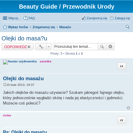
Beauty Guide / Przewodnik Urody
Więcej…
FAQ
Zarejestruj się
Zaloguj się
Wykaz forów
Zregeneruj się
Masaże
zu
Olejki do masa?u
kaj
ODPOWIEDZ
Posty: 5 • Strona
1
z
1
sasetka
Cytuj
Olejki do masażu
10 kwie 2013, 19:37
P
o
Jakich olejków do masażu używacie? Szukam jakiegoś fajnego olejku,
s
który jednocześnie wygładzi skórę i nada jej elastyczności i jędrności.
t
Możecie coś polecić?
richie
Cytuj
Re: Olejki do masażu